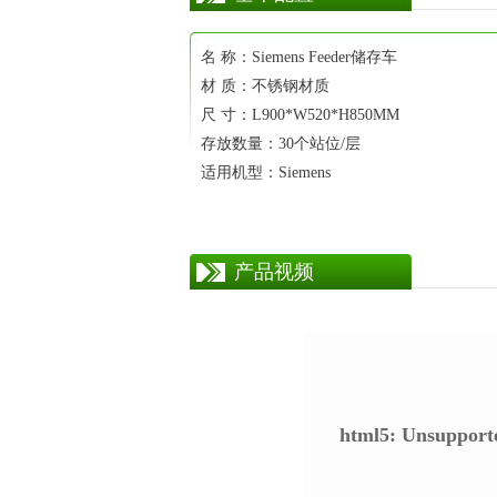
名 称：Siemens Feeder储存车
材 质：不锈钢材质
尺 寸：L900*W520*H850MM
存放数量：30个站位/层
适用机型：Siemens
产品视频
html5: Unsupporte