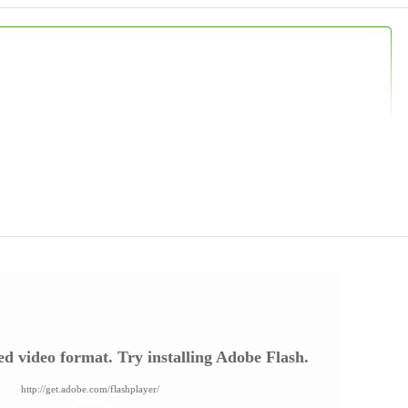
d video format. Try installing Adobe Flash.
http://get.adobe.com/flashplayer/