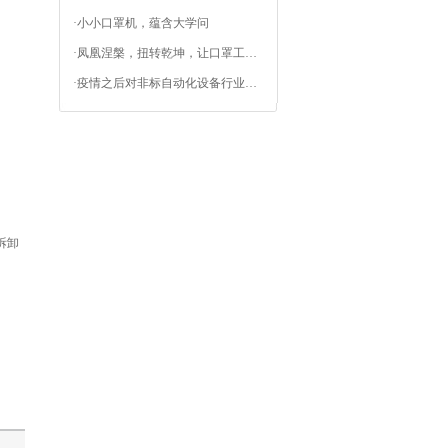
·
小小口罩机，蕴含大学问
·
凤凰涅槃，扭转乾坤，让口罩工厂回归“上帝”角色
·
疫情之后对非标自动化设备行业的思考
拆卸