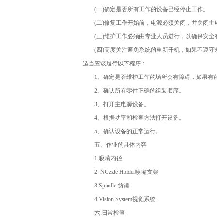
(一)确定是否所有工作的设备已经停止工作。
(二)修复工作开始前，电源必须关闭，并关闭主
(三)维护工作必须由专业人员进行，以确保安全
(四)高度关注避免系统的重新开机，如果不遵守
适当应该履行以下程序：
1、确定是否维护工作的场所会有障碍，如果有
2、确认所有零件正确的组装顺序。
3、打开主电源设备。
4、根据功率和检查方法打开设备。
5、确认设备的正常运行。
五、作业的具体内容
1.吸嘴内径
2. NOzzle Holder喷嘴支架
3.Spindle 纺锤
4.Vision System视觉系统
六.日常检查