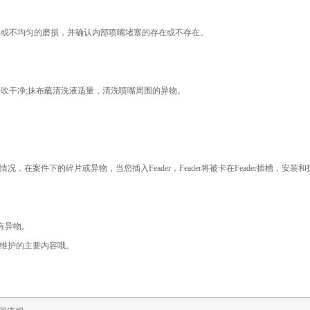
或不均匀的磨损，并确认内部喷嘴堵塞的存在或不存在。
吹干净;抹布蘸清洗液适量，清洗喷嘴周围的异物。
件下的碎片或异物，当您插入Feader，Feader将被卡在Feader插槽，安装和
有异物。
维护的主要内容哦。