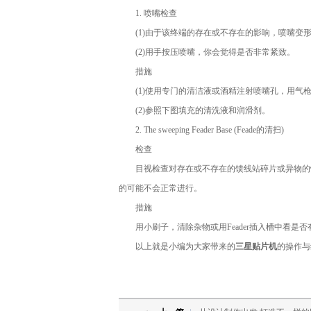
1. 喷嘴检查
(1)由于该终端的存在或不存在的影响，喷嘴变形
(2)用手按压喷嘴，你会觉得是否非常紧致。
措施
(1)使用专门的清洁液或酒精注射喷嘴孔，用气枪
(2)参照下图填充的清洗液和润滑剂。
2. The sweeping Feader Base (Feade的清扫)
检查
目视检查对存在或不存在的馈线站碎片或异物的情况，在案
的可能不会正常进行。
措施
用小刷子，清除杂物或用Feader插入槽中看是否
以上就是小编为大家带来的
三星贴片机
的操作与