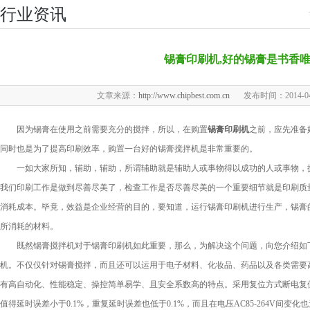
行业资讯
锡膏印刷机,好的锡膏是书香
文章来源：
http://www.chipbest.com.cn
发布时间：2014-04-0
因为锡膏在使用之前需要充分的搅拌，所以，在购置
锡膏印刷机
之前，应先准备
同时也是为了提高印刷效率，购置一台好的锡膏搅拌机是非常重要的。
一如大家所知，辅助，辅助，所谓辅助就是辅助人或事物得以成功的人或事物，
我们印刷工作是做到尽善尽美了，检查工作是否尽善尽美的一个重要细节就是印刷质
消耗成本。毕竟，效益是企业经营的目的，要知道，运行锡膏印刷机进行生产，锡膏
所消耗的材料。
既然锡膏搅拌机对于锡膏印刷机如此重要，那么，为解决这个问题，向您介绍如下锡
机。不仅仅针对锡膏搅拌，而且还可以运用于电子材料、化妆品、药品以及各类需要
有高自动化、性能稳定、操控简单易学、且安全系数高的特点。采用复位方式断电复
值得延时误差小于0.1%，重复延时误差也低于0.1%，而且在电压AC85-264V间