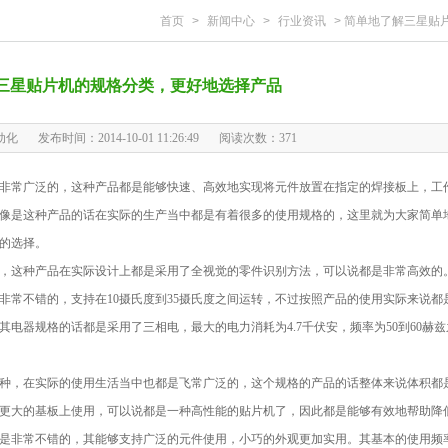
首页
>
新闻中心
>
行业资讯
>
简单地了解三星贴片机
三星贴片机的规格分类，更好地选择产品
动化
发布时间：2014-10-01 11:26:49
阅读次数：
371
非常广泛的，这种产品都是能够快速、高效地实现将元件放置在指定的焊接板上，工
像是这种产品的话在实际的生产当中都是有着很多的使用规格的，这里就为大家简单
的选择。
的，这种产品在实际设计上都是采用了全视觉的零件识别方法，可以说都是非常高效的
非常不错的，支持在10摄氏度到35摄氏度之间运转，不过按照产品的使用实际来说都
其电器规格的话都是采用了三相电，最大的电力消耗为4.7千伏安，频率为50到60赫兹
一种，在实际的使用生活当中也都是飞常广泛的，这个规格的产品的话整体来说体积都
更大的基板上使用，可以说都是一种高性能的贴片机了，因此都是能够有效地帮助降
是非常不错的，其能够支持广泛的元件使用，小巧的外观更加实用。其基本的使用频