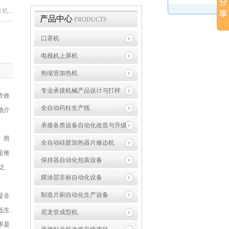
...
产品中心
PRODUCTS
口罩机
电视机上屏机
热缩管加热机
专业承接机械产品设计与打样
作效
全自动药柱生产线
地介
承接各类设备自动化改造与升级
。而
全自动硅胶加热器片修边机
是推
保持器自动化包装设备
之
膜涂层非标自动化设备
制造片刷自动化生产设备
是非
低生
尼龙管成型机
率是