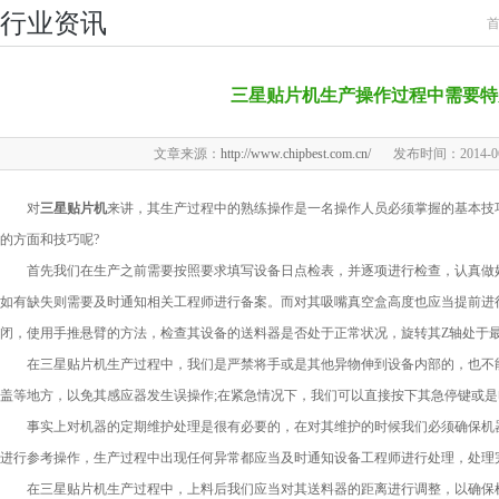
行业资讯
三星贴片机生产操作过程中需要特
文章来源：
http://www.chipbest.com.cn/
发布时间：2014-06-2
对
三星贴片机
来讲，其生产过程中的熟练操作是一名操作人员必须掌握的基本技
的方面和技巧呢?
首先我们在生产之前需要按照要求填写设备日点检表，并逐项进行检查，认真做好
如有缺失则需要及时通知相关工程师进行备案。而对其吸嘴真空盒高度也应当提前进
闭，使用手推悬臂的方法，检查其设备的送料器是否处于正常状况，旋转其Z轴处于
在三星贴片机生产过程中，我们是严禁将手或是其他异物伸到设备内部的，也不能
盖等地方，以免其感应器发生误操作;在紧急情况下，我们可以直接按下其急停键或是
事实上对机器的定期维护处理是很有必要的，在对其维护的时候我们必须确保机器
进行参考操作，生产过程中出现任何异常都应当及时通知设备工程师进行处理，处理
在三星贴片机生产过程中，上料后我们应当对其送料器的距离进行调整，以确保机器