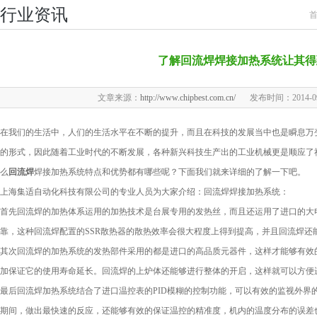
行业资讯
了解回流焊焊接加热系统让其得
文章来源：
http://www.chipbest.com.cn/
发布时间：2014-09-1
在我们的生活中，人们的生活水平在不断的提升，而且在科技的发展当中也是瞬息万
的形式，因此随着工业时代的不断发展，各种新兴科技生产出的工业机械更是顺应了
么
回流焊
焊接加热系统特点和优势都有哪些呢？下面我们就来详细的了解一下吧。
上海集适自动化科技有限公司的专业人员为大家介绍：回流焊焊接加热系统：
首先回流焊的加热体系运用的加热技术是台展专用的发热丝，而且还运用了进口的大
靠，这种回流焊配置的SSR散热器的散热效率会很大程度上得到提高，并且回流焊还
其次回流焊的加热系统的发热部件采用的都是进口的高品质元器件，这样才能够有效
加保证它的使用寿命延长。回流焊的上炉体还能够进行整体的开启，这样就可以方便
最后回流焊加热系统结合了进口温控表的PID模糊的控制功能，可以有效的监视外界
期间，做出最快速的反应，还能够有效的保证温控的精准度，机内的温度分布的误差