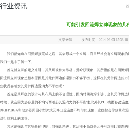
行业资讯
可能引发回流焊立碑现象的几
文章来源：
发布时间：2014-06-05 15:33:18
我们都知道在回流焊接完成之后，其会形成一个立碑，而且经常会有立碑现象的产
我们一起来了解一下。
首先就立碑的定义来讲，其又可被称为吊桥，曼哈顿现象，其所指的是在回流焊接
回流焊立碑现象想根本原因是其元件两边的湿润力不够平衡，这样在其元件两边的力
些状况会引发其元件两边湿润力不平衡呢?
首先是其焊盘的设计与其布局上的不合理性，因为对回流焊来讲，当其元件两边焊
时候，就会因为热容量的不均匀而引起其湿润力的不平衡性;此外其PCB表面各处温
件QFP,BGA和散热器周围小型片式元件出现温度不均匀的现象，这些都会导致其
进行结构上的改善。
其次是锡膏与其锡膏的印刷，对锡膏来讲，其活性不高或是元件可焊性比较差的时