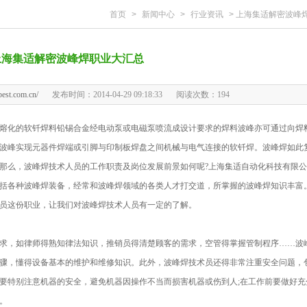
首页
>
新闻中心
>
行业资讯
>
上海集适解密波峰焊职
上海集适解密波峰焊职业大汇总
best.com.cn/
发布时间：2014-04-29 09:18:33
阅读次数：
194
熔化的软钎焊料铅锡合金经电动泵或电磁泵喷流成设计要求的焊料波峰亦可通过向焊
波峰实现元器件焊端或引脚与印制板焊盘之间机械与电气连接的软钎焊。波峰焊如此
那么，波峰焊技术人员的工作职责及岗位发展前景如何呢?上海集适自动化科技有限公
括各种波峰焊装备，经常和波峰焊领域的各类人才打交道，所掌握的波峰焊知识丰富
员这份职业，让我们对波峰焊技术人员有一定的了解。
，如律师得熟知律法知识，推销员得清楚顾客的需求，空管得掌握管制程序……波
骤，懂得设备基本的维护和维修知识。此外，波峰焊技术员还得非常注重安全问题，
要特别注意机器的安全，避免机器因操作不当而损害机器或伤到人;在工作前要做好充
。