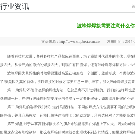
行业资讯
波峰焊焊接需要注意什么你
文章来源：
http://www.chipbest.com.cn/
发布时间：2014-05-
随着科技的发展，各种各样的产品都应运而生，为了跟随时代进步的步伐，现在焊
接方法。从最开始的原始的焊接方法，到现在有回流焊，还有波峰焊等焊接方法，今
波峰焊因为其焊接的时候需要通过高温让锡形成一个侧面，然后形成一个类似波浪
了!就是因为其的新鲜，所以焊接的时候才需要注意一些小细节，那么波峰焊焊接需要
第一:助焊剂:不管什么样的焊接方法，它总是离不开助焊机的。我们的波峰焊也是
选择哪一种，在进行波峰焊时需要注意的是温度一定要把握好，如果温度把握的不好
第二:助焊剂的选择:我们都知道好马配好鞍，不同的焊接方法也需要不同的助焊剂
解性强，并且容易挥发，还能比较快速清理印记的助焊剂，只有选择对了才能提高波
第三:焊盘:对于从事高新焊接技术的朋友来说都需要在焊盘上下功夫。因为波峰焊
如果这点没有能控制好，那么在焊接的时候就会出现找不到点的情况，如果这样焊接