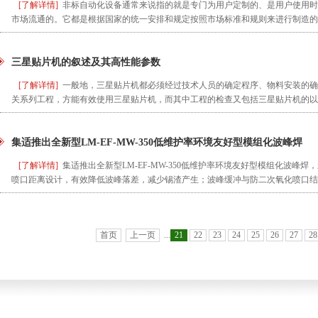
[了解详情]
非标自动化设备通常来说指的就是专门为用户定制的、是用户使用时
市场流通的。它都是根据国家的统一安排和规定按照市场标准和规则来进行制造的
三星贴片机的叙述及其高性能参数
[了解详情]
一般地，三星贴片机都必须经过技术人员的确定程序、物料安装的确
关系列工程，方能有效使用三星贴片机，而其中工程的检查又包括三星贴片机的以
集适推出全新型LM-EF-MW-350低维护率环境友好型模组化波峰焊
[了解详情]
集适推出全新型LM-EF-MW-350低维护率环境友好型模组化波峰
喷口距离设计，有效降低波峰落差，减少锡渣产生；波峰缓冲与防二次氧化喷口结
首页
上一页
...
21
22
23
24
25
26
27
28